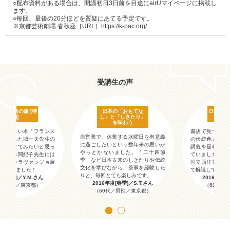
○配布資料がある場合は、開講初日3日前を目途にairUマイページに掲載し
ます。

○毎回、最後の20分ほどを質疑にあてる予定です。

※京都芸術劇場 春秋座［URL］https://k-pac.org/
受講生の声
マ、美術の旅 [特
日本の「おもてな
ローマ、
別編]
し」と「しきたり」
を味わう
けた美しい本『フランス
書店で見つけた
自営業で、休業する水曜日を有意義
を創られた城一夫先生の
の伝統色』を創
に過ごしたいという数年来の思いが
一度受けてみたいと思っ
講義を是非一度
やっとかないました。「二十四節
。また本間紀子先生には
ていました。ま
季」など日本古来のしきたりや伝統
術館のカラヴァッジョ展
国立西洋美術館
文化を学びながら、茶事を経験した
いただきました！
で解説していた
りと、毎回とても楽しみです。
度[春季]／Y.M.さん
2016年度[
2016年度[春季]／S.T.さん
代／女性／東京都）
（60代／
（60代／男性／東京都）