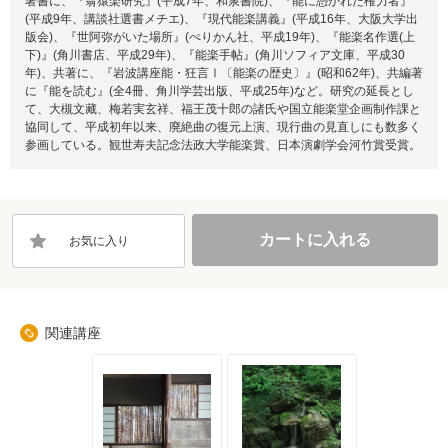
著書に、『翁猿楽研究』(平成7年、和泉書院)、『能に憑かれた権力者』
(平成9年、講談社選書メチエ)、『現代能楽講義』(平成16年、大阪大学出
版会)、『世阿弥がいた場所』(ぺりかん社、平成19年)、『能楽名作選(上
下)』(角川書店、平成29年)、『能楽手帖』(角川ソフィア文庫、平成30
年)、共著に、『岩波講座能・狂言Ⅰ〔能楽の歴史〕』(昭和62年)、共編著
に『能を読む』(全4冊、角川学芸出版、平成25年)など。研究の延長とし
て、大槻文藏、梅若実玄祥、福王茂十郎の諸氏や国立能楽堂企画制作課と
協同して、平成初年以来、廃絶曲の復元上演、現行曲の見直しにも数多く
参画している。観世寿夫記念法政大学能楽賞、日本演劇学会河竹賞受賞。
カートに入れる
お気に入り
関連講座