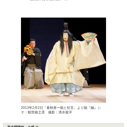
2013年2月2日「春秋座ー能と狂言」より能『融』シ
テ：観世銕之丞　撮影：清水俊洋