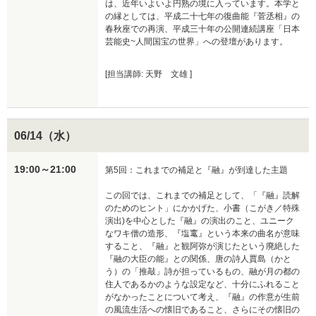
は、近年いよいよ円熟の境に入っています。本学と
の縁としては、平成二十七年の復曲能『菅丞相』の
春秋座での再演、平成三十年の公開連続講座「日本
芸能史~人間国宝の世界」への登壇があります。
[担当講師: 天野 文雄 ]
06/14（水）
19:00～21:00
第5回：これまでの補足と『融』が到達した主題

この回では、これまでの補足として、「『融』読解
のためのヒント」にかかげた、小書（こがき／特殊
演出)を中心とした『融』の演出のこと、ユニーク
なワキ僧の造形、『塩竃』という本来の曲名が意味
すること、『融』と観阿弥が演じたという廃絶した
『融の大臣の能』との関係、唐の詩人賈島（かと
う）の「推敲」詩が担っているもの、融が月の都の
住人であるかのような設定など、十分にふれること
がなかったことについて考え、『融』の作意が生前
の風流生活への懐旧であること、さらにその懐旧の