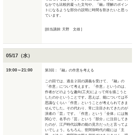
なかでも比較的凝った文句や、『融』理解のポイン
トになるような部分の説明に時間を割きたいと思っ
ています。
[担当講師: 天野 文雄 ]
05/17（水）
19:00～21:00
第3回：『融』の作意を考える

この回では、過去２回の講義を受けて、『融』の
「作意」について考えます。「作意」というのは、
作者がどのような趣向(工夫)によって何を描こうと
したのかということです。思えば、能については不
思議なくらい「作意」ということが考えられてきま
せんでした。その代わり、常に注目されてきたのが
演者の「芸」です。「作意」という「全体」には無
関心で、名手の「芸」という「部分」に注目してき
たのが、江戸時代以降の能の見方だったと言ってよ
いでしょう。もちろん、世阿弥時代の能には「主