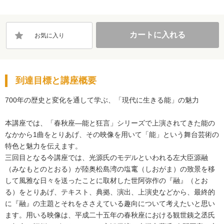
カートに入れる
お気に入り
到達目標と講座概要
700年の歴史と変化を通して学ぶ、「現代に生きる能」の魅力

本講座では、「春秋座―能と狂言」シリーズで上演されてきた能の
なかから1曲をとりあげ、その映像を用いて「能」という舞台芸術の
特色と魅力を伝えます。

三回目となる今講座では、光源氏のモデルといわれる左大臣源融
（みなもとのとおる）が陸奥松島湾の塩竃（しおがま）の致景を移
して風雅な日々を送ったことに取材した世阿弥作の『融』（とお
る）をとりあげ、テキスト、典拠、演出、上演史などから、最終的
に『融』の主題とそれをささえている趣向について考えたいと思い
ます。用いる映像は、平成二十五年の春秋座における観世銕之丞氏