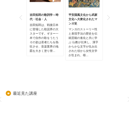
らく演劇的コミ
吉田拓郎の歌詞学～時
平安国風文化から武家
初めての挑戦！A
ーション入門：
代・社会・人
文化へ大衆化されたマ
Premiere（P
場づくりのデザ
ンガ史
動画を作ろう：Vlo
吉田拓郎は、戦後日本
に登場した歌謡界の大
マンガのストーリー性
PC版のAdobe
達目標 演劇的コミ
スターです。ギター一
と表現手法の歴史を伝
Premiere 入
ーションの視点
本で自作の歌をうたう
統芸能の進化と共に学
「動画編集」の
場」とは何かを
その姿は若者たちを熱
ぶ 仏教が伝来し、漢字
作・編集方法に
し、アート、教
狂させ、音楽業界の地
からかな文字が生み出
学び、＜カット
祉、地域などの
図を大きく塗り替...
された頃から女性文学
ップ入れ・BGM
、対話を生み出
が生まれ、様...
本操...
り...
最近見た講座