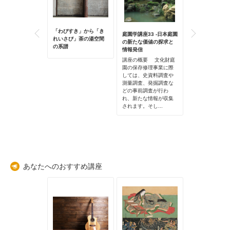
風文化から武家
「わびすき」から「き
令和の東京に見
庭園学講座33 -日本庭園
大衆化されたマ
れいさび」茶の湯空間
の名残 -神仏習
の新たな価値の探求と
の系譜
信心- 【アー
情報発信
信】
講座の概要 文化財庭
園の保存修理事業に際
しては、史資料調査や
測量調査、発掘調査な
どの事前調査が行わ
れ、新たな情報が収集
されます。そし...
あなたへのおすすめ講座