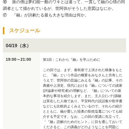
⑯	旅の僧は夢幻能一般のワキとは違って、一貫して融の心情の同
調者として描かれているが、世阿弥がそうした意図はなにか。

スケジュール
04/19（水）
19:00～21:00
第1回：これから『融』を学ぶために

この回では、まず、春秋座で上演された映像をもと
に、『融』という作品の概要をみなさんと共有した
うえで、世阿弥の芸論にみえる『融』の記事、その
典拠や上演史、現代における『融』についての諸家
(評論家や研究者)の理解など、『融』についての基
本的な事項を紹介します。また、主人公(シテ)源融
は実在した人物であり、平安時代の説話集や歌学書
などにも比較的よくみえているので、それらの紹介
とともに、融が愛した陸奥の歌枕塩竃についても紹
介する予定です。なお、この回の受講に先立って、
「『融』読解のためのヒント」に目を通しておいて
くださると、この講義がどのようなことを問題に