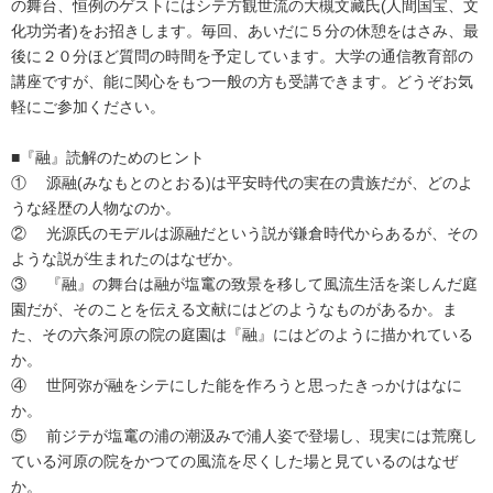
の舞台、恒例のゲストにはシテ方観世流の大槻文藏氏(人間国宝、文
化功労者)をお招きします。毎回、あいだに５分の休憩をはさみ、最
後に２０分ほど質問の時間を予定しています。大学の通信教育部の
講座ですが、能に関心をもつ一般の方も受講できます。どうぞお気
軽にご参加ください。

■『融』読解のためのヒント

①	源融(みなもとのとおる)は平安時代の実在の貴族だが、どのよ
うな経歴の人物なのか。

②	光源氏のモデルは源融だという説が鎌倉時代からあるが、その
ような説が生まれたのはなぜか。

③	『融』の舞台は融が塩竃の致景を移して風流生活を楽しんだ庭
園だが、そのことを伝える文献にはどのようなものがあるか。ま
た、その六条河原の院の庭園は『融』にはどのように描かれている
か。

④	世阿弥が融をシテにした能を作ろうと思ったきっかけはなに
か。

⑤	前ジテが塩竃の浦の潮汲みで浦人姿で登場し、現実には荒廃し
ている河原の院をかつての風流を尽くした場と見ているのはなぜ
か。
