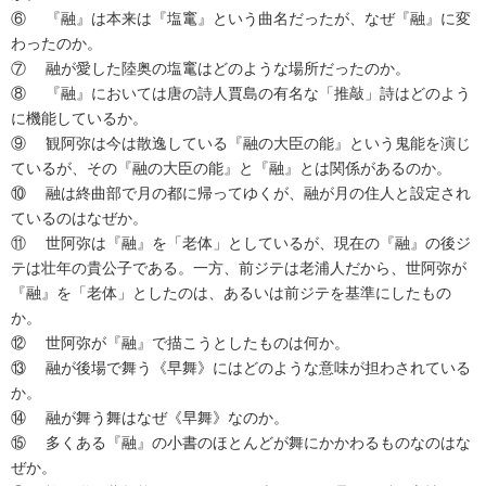
⑥	『融』は本来は『塩竃』という曲名だったが、なぜ『融』に変
わったのか。

⑦	融が愛した陸奥の塩竃はどのような場所だったのか。

⑧	『融』においては唐の詩人賈島の有名な「推敲」詩はどのよう
に機能しているか。

⑨	観阿弥は今は散逸している『融の大臣の能』という鬼能を演じ
ているが、その『融の大臣の能』と『融』とは関係があるのか。

⑩	融は終曲部で月の都に帰ってゆくが、融が月の住人と設定され
ているのはなぜか。

⑪	世阿弥は『融』を「老体」としているが、現在の『融』の後ジ
テは壮年の貴公子である。一方、前ジテは老浦人だから、世阿弥が
『融』を「老体」としたのは、あるいは前ジテを基準にしたもの
か。

⑫	世阿弥が『融』で描こうとしたものは何か。

⑬	融が後場で舞う《早舞》にはどのような意味が担わされている
か。

⑭	融が舞う舞はなぜ《早舞》なのか。

⑮	多くある『融』の小書のほとんどが舞にかかわるものなのはな
ぜか。
