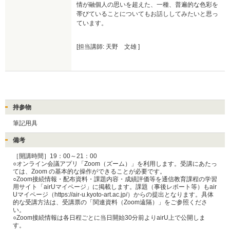
情が融個人の思いを超えた、一種、普遍的な色彩を
帯びていることについてもお話ししてみたいと思っ
ています。
[担当講師: 天野 文雄 ]
持参物
筆記用具
備考
［開講時間］19：00～21：00

○オンライン会議アプリ「Zoom（ズーム）」を利用します。受講にあたっ
ては、Zoom の基本的な操作ができることが必要です。

○Zoom接続情報・配布資料・課題内容・成績評価等を通信教育課程の学習
用サイト「airUマイページ」に掲載します。課題（事後レポート等）もair
Uマイページ（https://air-u.kyoto-art.ac.jp/）からの提出となります。具体
的な受講方法は、受講票の「関連資料（Zoom遠隔）」をご参照くださ
い。

○Zoom接続情報は各日程ごとに当日開始30分前よりairU上で公開しま
す。 
