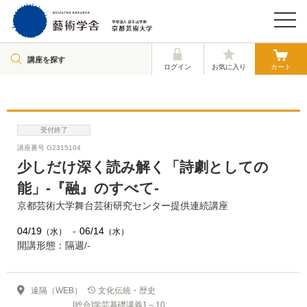
講座を探す
ログイン
お気に入り
カート
受付終了
講座番号 G2315104
少しだけ深く読み解く「詩劇としての
能」-『融』のすべて-
京都芸術大学舞台芸術研究センター提供連続講座
04/19
06/14
（水）
（水）
開講形態：隔週/-
遠隔（WEB）
文化伝統・歴史
[総合]学芸基礎講義1～10