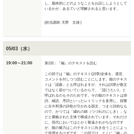
し、最終的にどのようなことをお話ししようとして
いるかが、あるていど理解されると思います。
[担当講師: 天野 文雄 ]
05/03（水）
19:00～21:00
第2回：『融』のテキストを読む

この回では『融』のテキスト(詞章)全体を、適宜、
コメントを付しつつ読むことにします。能のテキス
トは「謡曲」とも呼ばれますが、それは詞章が散文
ではなく節がついているからで、「謡(うたい)」と
呼ばれるのもそのためです。その能のテキストは掛
詞、縁語、序詞といったレトリックを多用し、頻繁
に古今和漢の詩歌が引かれる韻文、つまり詩的なも
ので、かつては「綴れの錦（つづれのにしき）」な
どと揶揄された文体で構成されています。それだけ
に、現代においてはとかく敬遠されがちなのです
が、能の魅力はこのテキストに向き合うことによっ
て倍増するはずです。この回では、とくに『融』の