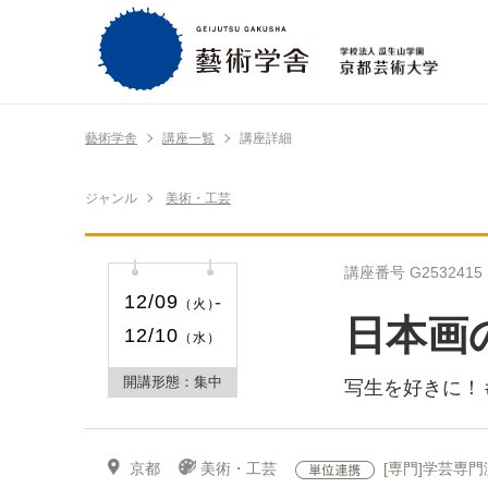
藝術学舎
講座一覧
講座詳細
ジャンル
美術・工芸
講座番号 G2532415
12/09
（火）
日本画
12/10
（水）
開講形態：集中
写生を好きに！
京都
美術・工芸
[専門]学芸専門