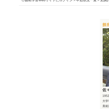
◎藝術学舎Webサイトにログイン＞申込状況一覧＞受講
担
佐
19
大学
美術