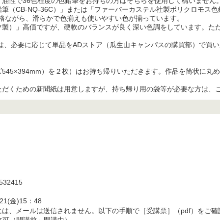
。油性で36色程度の色鉛筆をお持ちの方はそちらを使用して構いません
（CB-NQ-36C）」または「ファーバーカステル社製ポリクロモス色
な価格ながら、滑らかで色揃えも使いやすい色が揃っています。

ツ製）」高価ですが、硬軟のバランスが良く深い色調をしています。た
合は、必要に応じて単品をADストア（瓜生山キャンパスの購買部）で買い
545×394mm）を２枚）はお持ち帰りいただきます。作品を筒状に丸
ただくための新聞紙は用意しますが、持ち帰り用の袋等が必要な方は、
532415

金)15：48

は、メールは送信されません。以下の手順で［受講票］（pdf）をご確認