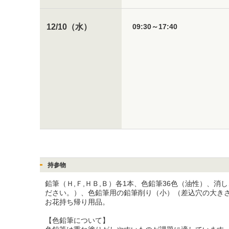
09:30～17:40
12/10（水）
持参物
鉛筆（Ｈ,Ｆ,ＨＢ,Ｂ）各1本、色鉛筆36色（油性）
ださい。）、色鉛筆用の鉛筆削り（小）（差込穴の大き
お花持ち帰り用品。

【色鉛筆について】
