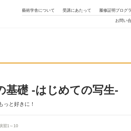
藝術学舎について
受講にあたって
履修証明プログ
お問い
の基礎 -はじめての写生-
もっと好きに！
演習1～10