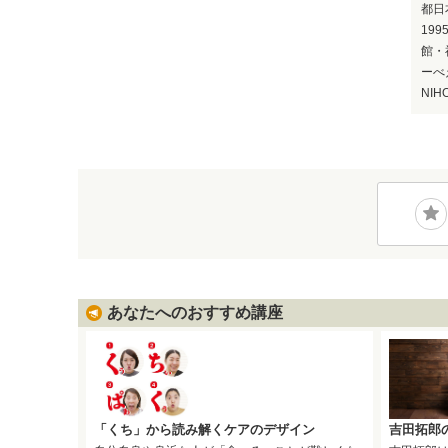
都日
19
館・
ーべえ
NI
あなたへのおすすめ講座
「くち」から読み解くケアのデザイン
吉田拓郎