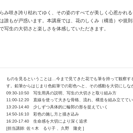
らみ咲き誇り枯れてゆく、その姿のすべてが美しく心惹かれる
は誰もが戸惑います。本講座では、花のしくみ（構造）や規則
で写生の大切さと楽しさを体感していただきます。
ものを見るということは…今まで見てきた花でも筆を持って観察す
す。鉛筆からはじまり色鉛筆での彩色へと、その感動を大切にしなが
09:30-10:50　写生用具の説明、写生の大切さと取り組み方

11:00-12:20　直線を使って大きな骨格、流れ、構造を組み立ててい
13:20-14:40　少しずつ具体的に輪郭の形を捉えていく

14:50-16:10　彩色の施し方と描き込み

16:20-17:40　生命感を大切により深く追求
[担当講師: 佐々木 るり子 、久野 隆史 ]