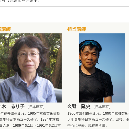
許可（開講前～開講中）
当講師
担当講師
々木 るり子
久野 隆史
（日本画家）
（日本画家）
52年福井県生まれ。1985年京都芸術短期
1966年京都市生まれ。1990年京都芸
専攻科日本画コース修了。1984年京都
大学専攻科日本画コース修了。以後、
展入選、1989年第1回・1991年第2回京
中心に発表。現在無所属。