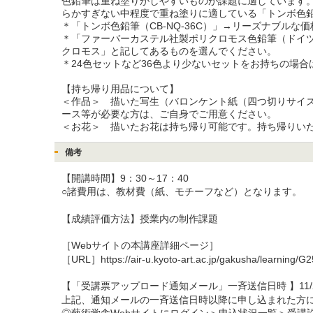
色鉛筆は重ね塗りがしやすいものが課題に適しています
らかすぎない中程度で重ね塗りに適している「トンボ色鉛筆
＊「トンボ色鉛筆（CB-NQ-36C）」→リーズナブル
＊「ファーバーカステル社製ポリクロモス色鉛筆（ドイ
クロモス」と記してあるものを選んでください。

＊24色セットなど36色より少ないセットをお持ちの場
【持ち帰り用品について】

＜作品＞　描いた写生（バロンケント紙（四つ切りサイズ
ース等が必要な方は、ご自身でご用意ください。

＜お花＞　描いたお花は持ち帰り可能です。持ち帰りい
備考
【開講時間】9：30～17：40

○諸費用は、教材費（紙、モチーフなど）となります。

【成績評価方法】授業内の制作課題

［Webサイトの本講座詳細ページ］

［URL］https://air-u.kyoto-art.ac.jp/gakusha/learning/G2
【「受講票アップロード通知メール」一斉送信日時 】11/21(
上記、通知メールの一斉送信日時以降に申し込まれた方に