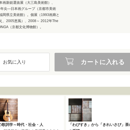
本画新鋭選抜展（大三島美術館）、
95年尖―日本画グループ（京都市美術
福岡県立美術館）。個展（1993画廊と
、2005恵風）、2008～ 2012年The
HONGA（京都文化博物館）。
カートに入れる
お気に入り
の歌詞学～時代・社会・人
「わびすき」から「きれいさび」茶