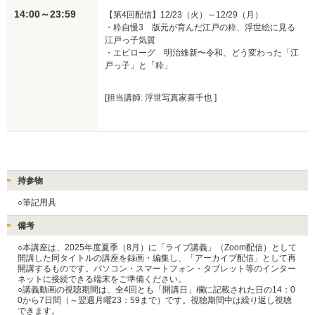
14:00～23:59
【第4回配信】12/23（火）～12/29（月）

・粋自慢3　版元が育んだ江戸の粋、浮世絵に見る
江戸っ子気質

・エピローグ　明治維新〜令和、どう変わった「江
戸っ子」と「粋」
[担当講師: 浮世写真家喜千也 ]
持参物
○筆記用具
備考
○本講座は、2025年度夏季（8月）に「ライブ講義」（Zoom配信）として
開講した同タイトルの講座を録画・編集し、「アーカイブ配信」として再
開講するものです。パソコン・スマートフォン・タブレット等のインター
ネットに接続できる端末をご準備ください。

○講義動画の視聴期間は、全4回とも「開講日」欄に記載された日の14：0
0から7日間（～翌週月曜23：59まで）です。視聴期間中は繰り返し視聴
できます。
