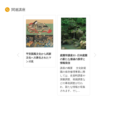
関連講座
の落語教室
平安国風文化から武家
「わびすき」か
庭園学講座33 -日本庭園
文化へ大衆化されたマ
れいさび」茶の
学んで、話す力
の新たな価値の探求と
ンガ史
の系譜
力、コミュニケ
情報発信
ン能力を身につ
講座の概要 文化財庭
あなたも落語を話
園の保存修理事業に際
ませんか？ 落語
しては、史資料調査や
った一人、座布
測量調査、発掘調査な
.
どの事前調査が行わ
れ、新たな情報が収集
されます。そし...