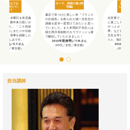
本の「おもてな
ローマ、美術の旅 [特
日本の
と「しきたり」
別編]
し」と
を味わう
を
書店で見つけた美しい本『フランス
休業する水曜日を有意義
自営業で、休業
の伝統色』を創られた城一夫先生の
いという数年来の思いが
に過ごしたいと
講義を是非一度受けてみたいと思っ
いました。「二十四節
やっとかない
ていました。また本間紀子先生には
本古来のしきたりや伝統
季」など日本古
国立西洋美術館のカラヴァッジョ展
ながら、茶事を経験した
文化を学びなが
で解説していただきました！
とても楽しみです。
りと、毎回とて
2016年度[春季]／Y.M.さん
度[春季]／S.T.さん
2016年度[
（60代／女性／東京都）
代／男性／東京都）
（60代／
担当講師