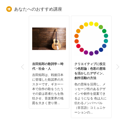
あなたへのおすすめ講座
らく演劇的コミ
吉田拓郎の歌詞学～時
クリエイティブに役立
平安国風文化か
ーション入門：
代・社会・人
つ色彩論：色彩の意味
文化へ大衆化さ
場づくりのデザ
を活かしたデザイン、
ンガ史
吉田拓郎は、戦後日本
創作活動の方法
に登場した歌謡界の大
マンガのストー
達目標 演劇的コミ
スターです。ギター一
色の意味を活用し、メ
と表現手法の歴
ーションの視点
本で自作の歌をうたう
ッセージ性のあるデザ
統芸能の進化と
場」とは何かを
その姿は若者たちを熱
インや創作を提案でき
ぶ 仏教が伝来し
し、アート、教
狂させ、音楽業界の地
るようになる 色は人に
からかな文字が
祉、地域などの
図を大きく塗り替...
伝わるノンバーバル
された頃から女
、対話を生み出
（非言語）コミュニケ
が生まれ、様...
り...
ーションの...