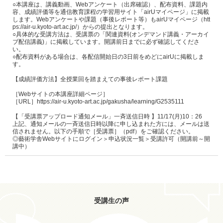
○本講座は、講義動画、Webアンケート（出席確認）、配布資料、課題内
容、成績評価等を通信教育課程の学習用サイト「airUマイページ」に掲載
します。Webアンケートや課題（事後レポート等）もairUマイページ（htt
ps://air-u.kyoto-art.ac.jp/）からの提出となります。

○具体的な受講方法は、受講票の「関連資料(オンデマンド講義・アーカイ
ブ配信講義)」に掲載しています。開講前日までに必ず確認してくださ
い。

○配布資料がある場合は、各配信開始日の3日前をめどにairUに掲載しま
す。

【成績評価方法】全授業回を踏まえての事後レポート課題

［Webサイトの本講座詳細ページ］

［URL］https://air-u.kyoto-art.ac.jp/gakusha/learning/G2535111

【「受講票アップロード通知メール」一斉送信日時 】11/17(月)10：26

上記、通知メールの一斉送信日時以降に申し込まれた方には、メールは送
信されません。以下の手順で［受講票］（pdf）をご確認ください。

◎藝術学舎Webサイトにログイン＞申込状況一覧＞受講許可（開講前～開
講中）
受講生の声