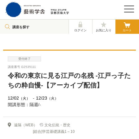
講座を探す
ログイン
お気に入り
カート
受付終了
講座番号 G2535111
令和の東京に見る江戸の名残 -江戸っ子た
ちの粋自慢-【アーカイブ配信】
12/02
12/23
（火）
（火）
開講形態：隔週/-
遠隔（WEB）
文化伝統・歴史
[総合]学芸基礎講義1～10