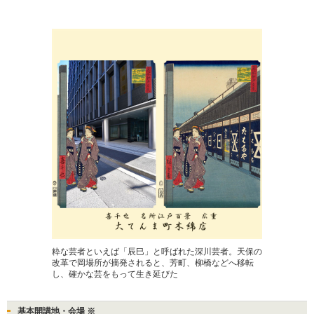
粋な芸者といえば「辰巳」と呼ばれた深川芸者。天保の
改革で岡場所が摘発されると、芳町、柳橋などへ移転
し、確かな芸をもって生き延びた
基本開講地・会場 ※