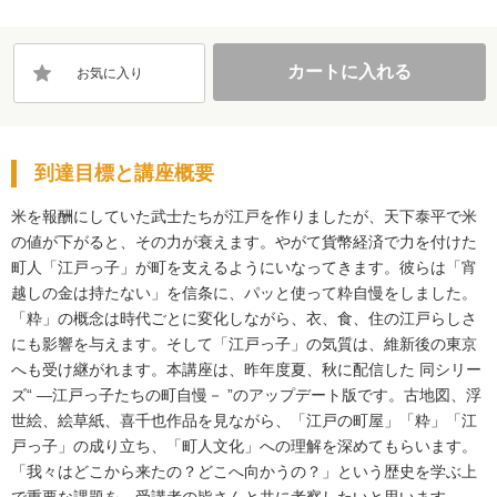
カートに入れる
お気に入り
到達目標と講座概要
米を報酬にしていた武士たちが江戸を作りましたが、天下泰平で米
の値が下がると、その力が衰えます。やがて貨幣経済で力を付けた
町人「江戸っ子」が町を支えるようにいなってきます。彼らは「宵
越しの金は持たない」を信条に、パッと使って粋自慢をしました。
「粋」の概念は時代ごとに変化しながら、衣、食、住の江戸らしさ
にも影響を与えます。そして「江戸っ子」の気質は、維新後の東京
へも受け継がれます。本講座は、昨年度夏、秋に配信した 同シリー
ズ“ ―江戸っ子たちの町自慢－ ”のアップデート版です。古地図、浮
世絵、絵草紙、喜千也作品を見ながら、「江戸の町屋」「粋」「江
戸っ子」の成り立ち、「町人文化」への理解を深めてもらいます。
「我々はどこから来たの？どこへ向かうの？」という歴史を学ぶ上
で重要な課題を、受講者の皆さんと共に考察したいと思います。