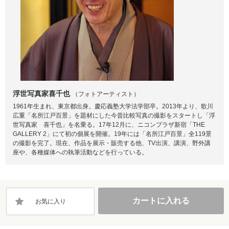
浮世写真家喜千也
（フォトアーティスト）
1961年生まれ、東京都出身。慶応義塾大学法学部卒。2013年より、歌川
広重「名所江戸百景」を題材にした今昔比較写真の撮影をスタートし「浮
世写真家 喜千也」を名乗る。17年12月に、ニコンプラザ新宿「THE
GALLERY 2」にて初の個展を開催。19年には「名所江戸百景」全119景
の撮影を完了。現在、作品を展示・販売する他、TV出演、講演、野外講
座や、各種媒体への執筆活動などを行っている。
カートに入れる
お気に入り