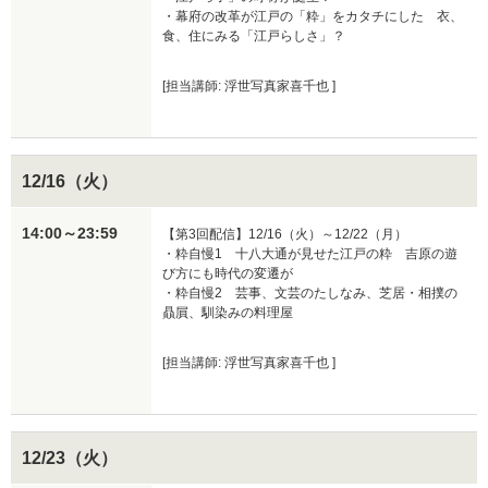
・幕府の改革が江戸の「粋」をカタチにした　衣、
食、住にみる「江戸らしさ」？
[担当講師: 浮世写真家喜千也 ]
12/16（火）
14:00～23:59
【第3回配信】12/16（火）～12/22（月）

・粋自慢1　十八大通が見せた江戸の粋　吉原の遊
び方にも時代の変遷が

・粋自慢2　芸事、文芸のたしなみ、芝居・相撲の
贔屓、馴染みの料理屋
[担当講師: 浮世写真家喜千也 ]
12/23（火）