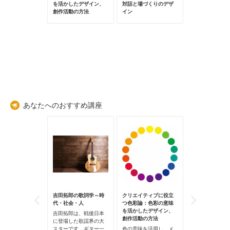
略と視点
を活かしたデザイン、
対話と場づくりのデザ
単なる語学学習
創作活動の方法
イン
超え、「ことば
ものが持つ魅力
連続講座です。
フォーカスする
「フランス語」。 
あなたへのおすすめ講座
」から読み解く
吉田拓郎の歌詞学～時
クリエイティブに役立
初めての挑戦！A
デザイン
代・社会・人
つ色彩論：色彩の意味
Premiere（P
を活かしたデザイン、
動画を作ろう：Vlo
身や身近な人が
吉田拓郎は、戦後日本
創作活動の方法
る」ことが難し
に登場した歌謡界の大
PC版のAdobe
はじめた時に、
スターです。ギター一
色の意味を活用し、メ
Premiere 入