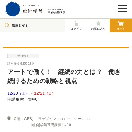
講座を探す
ログイン
お気に入り
カート
受付終了
講座番号 G2535234
アートで働く！ 継続の力とは？ 働き
続けるための戦略と視点
12/20
12/21
（土）
（日）
開講形態：集中/-
遠隔（WEB）
デザイン・コミュニケーション
[総合]学芸基礎講義1～10