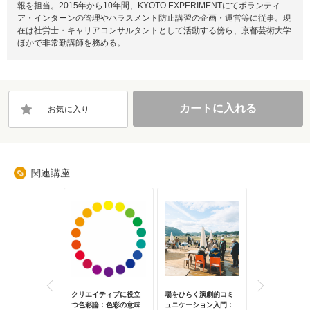
報を担当。2015年から10年間、KYOTO EXPERIMENTにてボランティ
ア・インターンの管理やハラスメント防止講習の企画・運営等に従事。現
在は社労士・キャリアコンサルタントとして活動する傍ら、京都芸術大学
ほかで非常勤講師を務める。
カートに入れる
お気に入り
関連講座
で働く！継続の
クリエイティブに役立
場をひらく演劇的コミ
多言語カフェ(大
？働き続けるた
つ色彩論：色彩の意味
ュニケーション入門：
「多言語カフェ