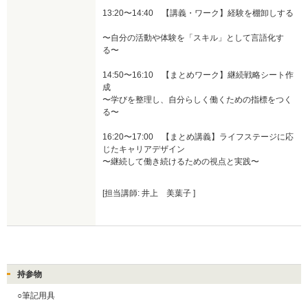
13:20〜14:40　【講義・ワーク】経験を棚卸しする 
〜自分の活動や体験を「スキル」として言語化す
る〜

14:50〜16:10　【まとめワーク】継続戦略シート作
成 

〜学びを整理し、自分らしく働くための指標をつく
る〜

16:20〜17:00　【まとめ講義】ライフステージに応
じたキャリアデザイン

〜継続して働き続けるための視点と実践〜
[担当講師: 井上 美葉子 ]
持参物
○筆記用具