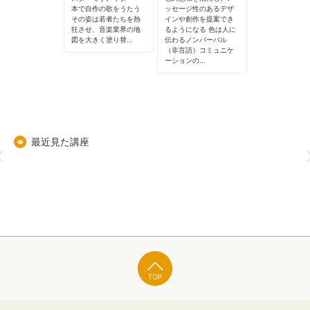
にはどのような
本で自作の歌をうたう
ッセージ性のあるデザ
「動画編集」の
待ち構えている
その姿は若者たちを熱
インや創作を提案でき
作・編集方法に
ょう。 身体の中
狂させ、音楽業界の地
るようになる 色は人に
学び、＜カット
ち」...
図を大きく塗り替...
伝わるノンバーバル
ップ入れ・BGM
（非言語）コミュニケ
本操...
ーションの...
最近見た講座