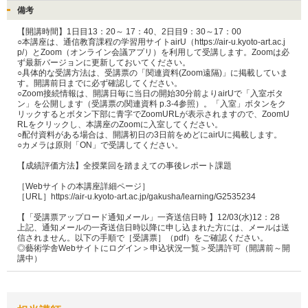
備考
【開講時間】1日目13：20～ 17：40、2日目9：30～17：00

○本講座は、通信教育課程の学習用サイトairU（https://air-u.kyoto-art.ac.j
p/）とZoom（オンライン会議アプリ）を利用して受講します。Zoomは必
ず最新バージョンに更新しておいてください。

○具体的な受講方法は、受講票の「関連資料(Zoom遠隔)」に掲載していま
す。開講前日までに必ず確認してください。

○Zoom接続情報は、開講日毎に当日の開始30分前よりairUで「入室ボタ
ン」を公開します（受講票の関連資料 p.3-4参照）。「入室」ボタンをク
リックするとボタン下部に青字でZoomURLが表示されますので、ZoomU
RLをクリックし、本講座のZoomに入室してください。

○配付資料がある場合は、開講初日の3日前をめどにairUに掲載します。

○カメラは原則「ON」で受講してください。

【成績評価方法】全授業回を踏まえての事後レポート課題

［Webサイトの本講座詳細ページ］

［URL］https://air-u.kyoto-art.ac.jp/gakusha/learning/G2535234

【「受講票アップロード通知メール」一斉送信日時 】12/03(水)12：28

上記、通知メールの一斉送信日時以降に申し込まれた方には、メールは送
信されません。以下の手順で［受講票］（pdf）をご確認ください。

◎藝術学舎Webサイトにログイン＞申込状況一覧＞受講許可（開講前～開
講中）