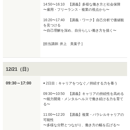
14:50〜16:10　【講義】多様な働き方と社会保障

〜雇用・フリーランス・複業の視点から〜

16:20〜17:40　【講義・ワーク】自己分析で価値観
を見つける

〜自己理解を深め、自分らしい働き方を描く〜
[担当講師: 井上 美葉子 ]
12/21（日）
09:30～17:00
◉ 2日目：キャリアをつなぐ／持続する力を養う

09:30〜10:50　【講義】キャリアの持続性を高める

〜能力開発・メンタルヘルスで働き続ける力を育て
る〜

11:00〜12:20　【講義】複業・パラレルキャリアの
可能性

〜多様な分野とつながり、働き方の幅を広げる〜
