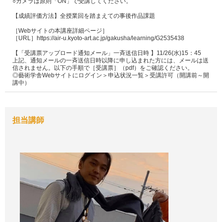
○カメラは原則「ON」で受講してください。

【成績評価方法】全授業回を踏まえての事後作品課題

［Webサイトの本講座詳細ページ］

［URL］https://air-u.kyoto-art.ac.jp/gakusha/learning/G2535438

【「受講票アップロード通知メール」一斉送信日時 】11/26(水)15：45

上記、通知メールの一斉送信日時以降に申し込まれた方には、メールは送
信されません。以下の手順で［受講票］（pdf）をご確認ください。

◎藝術学舎Webサイトにログイン＞申込状況一覧＞受講許可（開講前～開
講中）
担当講師