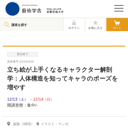
講座を探す
ログイン
お気に入り
カート
受付終了
講座番号 G2535438
立ち絵が上手くなるキャラクター解剖
学：人体構造を知ってキャラのポーズを
増やす
12/13
12/14
（土）
（日）
開講形態：集中/-
遠隔（WEB）
イラスト・マンガ