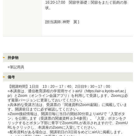
16:20-17:00　関節学基礎：関節をまたぐ筋肉の形
状。
[担当講師: 神野 翼 ]
持参物
○筆記用具
備考
【開講時間】1日目　13：20～ 17：40、2日目9：30～17：00

○本講座は、通信教育課程の学習用サイトairU（https://air-u.kyoto-art.ac.j
p/）とZoom（オンライン会議アプリ）を利用して受講します。Zoomは必
ず最新バージョンに更新しておいてください。

○具体的な受講方法は、受講票の「関連資料(Zoom遠隔)」に掲載していま
す。開講前日までに必ず確認してください。

○Zoom接続情報は、開講日毎に当日の開始30分前よりairUで「入室ボタ
ン」を公開します（受講票の関連資料 p.3-4参照）。「入室」ボタンをク
リックするとボタン下部に青字でZoomURLが表示されますので、ZoomU
RLをクリックし、本講座のZoomに入室してください。

○配布資料がある場合は、開講初日の3日前をめどにairUに掲載します。
