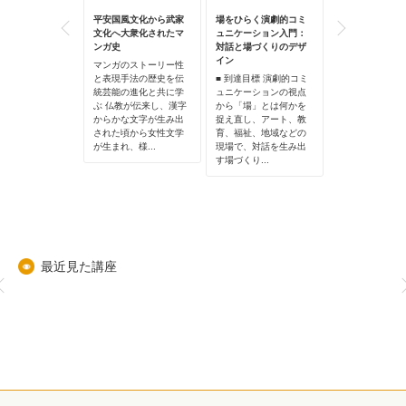
郎の歌詞学～時
平安国風文化から武家
場をひらく演劇的コミ
「くち」から読
会・人
文化へ大衆化されたマ
ュニケーション入門：
ケアのデザイン
ンガ史
対話と場づくりのデザ
郎は、戦後日本
自分自身や身近
イン
した歌謡界の大
マンガのストーリー性
「食べる」こと
です。ギター一
と表現手法の歴史を伝
■ 到達目標 演劇的コミ
くなりはじめた
作の歌をうたう
統芸能の進化と共に学
ュニケーションの視点
私たちにはどの
は若者たちを熱
ぶ 仏教が伝来し、漢字
から「場」とは何かを
障壁が待ち構え
、音楽業界の地
からかな文字が生み出
捉え直し、アート、教
のでしょう。 身
く塗り替...
された頃から女性文学
育、福祉、地域などの
でも「くち」...
が生まれ、様...
現場で、対話を生み出
す場づくり...
最近見た講座