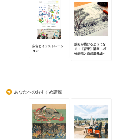
描けるようにな
誰もが描けるようにな
広告とイラストレーシ
広告とイラスト
背景】講座 ～植
る！【背景】講座 ～植
ョン
ョン
と自然風景編～
物表現と自然風景編～
あなたへのおすすめ講座