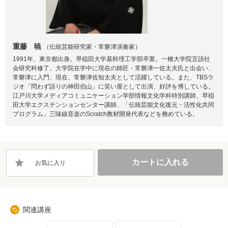
重藤 暁
（伝統芸能研究家・常磐津演奏家）
1991年、東京都出身。早稲田大学基幹理工学部卒業。一橋大学院言語社
会研究科修了。大学院在学中に現在の師匠・常磐津一佐太夫氏と出会い、
常磐津に入門、現在、常磐津佐知太夫として活躍している。また、TBSラ
ジオ「問わず語りの神田伯山」に笑い屋として出演、好評を博している。
江戸川大学メディアコミュニケーション学部情報文化学科特別講師、早稲
田大学エクステンションセンター講師、「伝統芸能文化復元・活性化共同
プログラム」三味線音楽のScratch教材開発代表などを務めている。
カートに入れる
お気に入り
関連講座