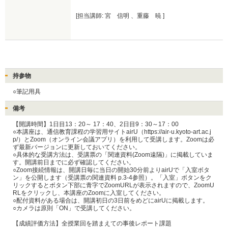
[担当講師: 宮 信明 、重藤 暁 ]
持参物
○筆記用具
備考
【開講時間】1日目13：20～ 17：40、2日目9：30～17：00

○本講座は、通信教育課程の学習用サイトairU（https://air-u.kyoto-art.ac.j
p/）とZoom（オンライン会議アプリ）を利用して受講します。Zoomは必
ず最新バージョンに更新しておいてください。

○具体的な受講方法は、受講票の「関連資料(Zoom遠隔)」に掲載していま
す。開講前日までに必ず確認してください。

○Zoom接続情報は、開講日毎に当日の開始30分前よりairUで「入室ボタ
ン」を公開します（受講票の関連資料 p.3-4参照）。「入室」ボタンをク
リックするとボタン下部に青字でZoomURLが表示されますので、ZoomU
RLをクリックし、本講座のZoomに入室してください。

○配付資料がある場合は、開講初日の3日前をめどにairUに掲載します。

○カメラは原則「ON」で受講してください。

【成績評価方法】全授業回を踏まえての事後レポート課題
