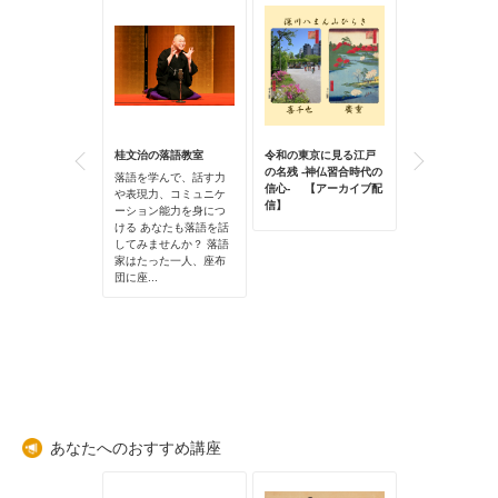
桂文治の落語教室
令和の東京に見る江戸
平安国風文化か
講座33 -日本庭園
の名残 -神仏習合時代の
文化へ大衆化さ
落語を学んで、話す力
な価値の探求と
信心- 【アーカイブ配
ンガ史
や表現力、コミュニケ
信
信】
ーション能力を身につ
概要 文化財庭
ける あなたも落語を話
存修理事業に際
してみませんか？ 落語
、史資料調査や
家はたった一人、座布
査、発掘調査な
団に座...
前調査が行わ
たな情報が収集
。そし...
あなたへのおすすめ講座