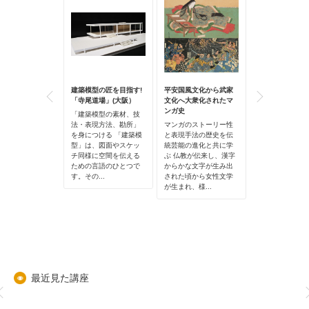
とのうお守り 京
建築模型の匠を目指す!
平安国風文化から武家
「くち」から読
つくり、学ぶ－
「寺尾道場」(大阪）
文化へ大衆化されたマ
ケアのデザイン
職人ワークショ
ンガ史
「建築模型の素材、技
自分自身や身近
6夏...
法・表現方法、勘所」
マンガのストーリー性
「食べる」こと
いながら京都の
を身につける 「建築模
と表現手法の歴史を伝
くなりはじめた
化に触れてその
型」は、図面やスケッ
統芸能の進化と共に学
私たちにはどの
学び、五感で楽
チ同様に空間を伝える
ぶ 仏教が伝来し、漢字
障壁が待ち構え
ークショップで
ための言語のひとつで
からかな文字が生み出
のでしょう。 身
今回の講座のテー
す。その...
された頃から女性文学
でも「くち」...
京都の念珠」。
が生まれ、様...
最近見た講座