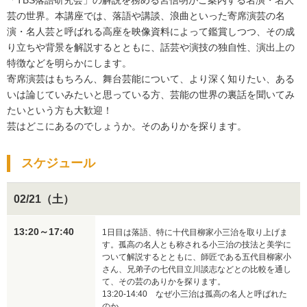
「TBS落語研究会」の解説を務める宮信明がご案内する名演・名人
芸の世界。本講座では、落語や講談、浪曲といった寄席演芸の名
演・名人芸と呼ばれる高座を映像資料によって鑑賞しつつ、その成
り立ちや背景を解説するとともに、話芸や演技の独自性、演出上の
特徴などを明らかにします。

寄席演芸はもちろん、舞台芸能について、より深く知りたい、ある
いは論じていみたいと思っている方、芸能の世界の裏話を聞いてみ
たいという方も大歓迎！

芸はどこにあるのでしょうか。そのありかを探ります。
スケジュール
02/21（土）
13:20～17:40
1日目は落語、特に十代目柳家小三治を取り上げま
す。孤高の名人とも称される小三治の技法と美学に
ついて解説するとともに、師匠である五代目柳家小
さん、兄弟子の七代目立川談志などとの比較を通し
て、その芸のありかを探ります。

13:20-14:40　なぜ小三治は孤高の名人と呼ばれた
のか
