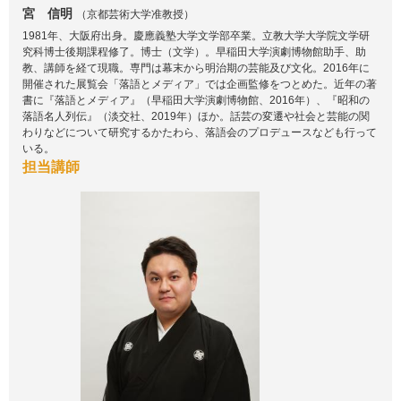
宮 信明
（京都芸術大学准教授）
1981年、大阪府出身。慶應義塾大学文学部卒業。立教大学大学院文学研
究科博士後期課程修了。博士（文学）。早稲田大学演劇博物館助手、助
教、講師を経て現職。専門は幕末から明治期の芸能及び文化。2016年に
開催された展覧会「落語とメディア」では企画監修をつとめた。近年の著
書に『落語とメディア』（早稲田大学演劇博物館、2016年）、『昭和の
落語名人列伝』（淡交社、2019年）ほか。話芸の変遷や社会と芸能の関
わりなどについて研究するかたわら、落語会のプロデュースなども行って
いる。
担当講師