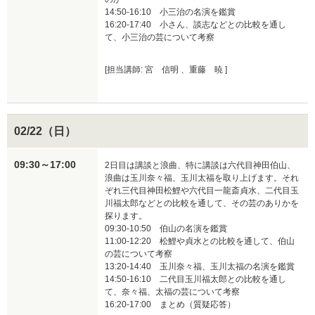
14:50-16:10　小三治の名演を鑑賞

16:20-17:40　小さん、談志などとの比較を通し
て、小三治の芸について考察
[担当講師: 宮 信明 、重藤 暁 ]
02/22（日）
09:30～17:00
2日目は講談と浪曲、特に講談は六代目神田伯山、
浪曲は玉川奈々福、玉川太福を取り上げます。それ
ぞれ三代目神田松鯉や六代目一龍斎貞水、二代目玉
川福太郎などとの比較を通して、その芸のありかを
探ります。

09:30-10:50　伯山の名演を鑑賞

11:00-12:20　松鯉や貞水との比較を通して、伯山
の芸について考察

13:20-14:40　玉川奈々福、玉川太福の名演を鑑賞

14:50-16:10　二代目玉川福太郎との比較を通し
て、奈々福、太福の芸について考察

16:20-17:00　まとめ（質疑応答）