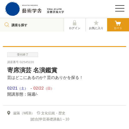
講座を探す
ログイン
お気に入り
カート
受付終了
講座番号 G2545220
寄席演芸 名演鑑賞
芸はどこにあるのか? 芸のありかを探る！
02/21
02/22
（土）
（日）
開講形態：隔週/-
遠隔（WEB）
文化伝統・歴史
[総合]学芸基礎講義1～10