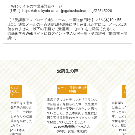
［Webサイトの本講座詳細ページ］

［URL］https://air-u.kyoto-art.ac.jp/gakusha/learning/G2545220

【「受講票アップロード通知メール」一斉送信日時 】２/５(木)10：55

上記、通知メールの一斉送信日時以降に申し込まれた方には、メールは送
信されません。以下の手順で［受講票］（pdf）をご確認ください。

◎藝術学舎Webサイトにログイン＞申込状況一覧＞受講許可（開講前～開
受講生の声
本の「おもてな
ローマ、美術の旅 [特
日本の
と「しきたり」
別編]
し」と
を味わう
を
書店で見つけた美しい本『フランス
休業する水曜日を有意義
自営業で、休業
の伝統色』を創られた城一夫先生の
いという数年来の思いが
に過ごしたいと
講義を是非一度受けてみたいと思っ
いました。「二十四節
やっとかない
ていました。また本間紀子先生には
本古来のしきたりや伝統
季」など日本古
国立西洋美術館のカラヴァッジョ展
ながら、茶事を経験した
文化を学びなが
で解説していただきました！
とても楽しみです。
りと、毎回とて
2016年度[春季]／Y.M.さん
度[春季]／S.T.さん
2016年度[
（60代／女性／東京都）
代／男性／東京都）
（60代／