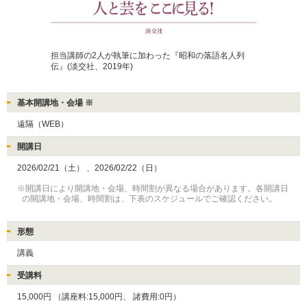
担当講師の2人が執筆に加わった『昭和の落語名人列
伝』(淡交社、2019年)
基本開講地・会場 ※
遠隔（WEB）
開講日
2026/02/21（土）
、2026/02/22（日）
※開講日により開講地・会場、時間割が異なる場合があります。各開講日
の開講地・会場、時間割は、下表のスケジュールでご確認ください。
形態
講義
受講料
15,000円
（講座料:15,000円、
諸費用:0円）