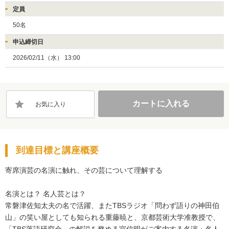
定員
50名
申込締切日
2026/02/11（水） 13:00
カートに入れる
お気に入り
到達目標と講座概要
寄席演芸の名演に触れ、その芸について理解する

名演とは？ 名人芸とは？

常磐津佐知太夫の名で活躍、またTBSラジオ「問わず語りの神田伯
山」の笑い屋としても知られる重藤暁と、京都芸術大学准教授で、